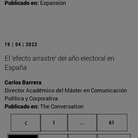
Publicado en:
Expansión
19 | 04 | 2023
El ‘efecto arrastre’ del año electoral en
España
Carlos Barrera
Director Académico del Máster en Comunicación
Política y Corporativa
Publicado en:
The Conversation
Página
Páginas intermedias Us
Página
1
...
61