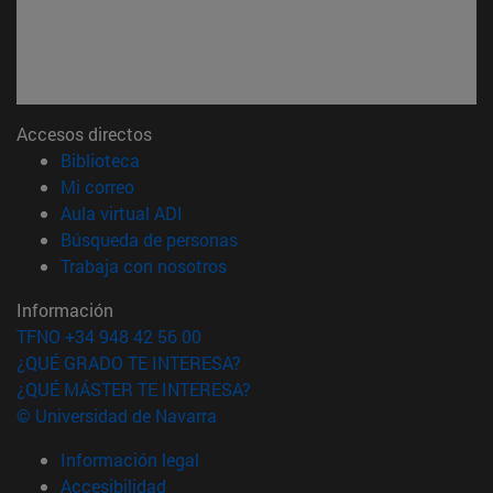
Accesos directos
(abre en nueva ventana)
Biblioteca
(abre en nueva ventana)
Mi correo
(abre en nueva ventana)
Aula virtual ADI
(abre en nueva ventana)
Búsqueda de personas
(abre en nueva ventana)
Trabaja con nosotros
Información
TFNO +34 948 42 56 00
¿QUÉ GRADO TE INTERESA?
¿QUÉ MÁSTER TE INTERESA?
© Universidad de Navarra
Información legal
Accesibilidad