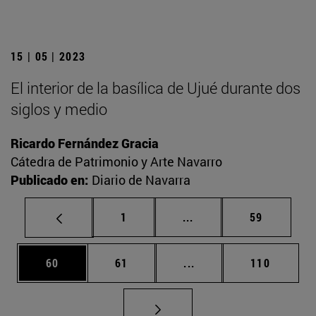
15 | 05 | 2023
El interior de la basílica de Ujué durante dos
siglos y medio
Ricardo Fernández Gracia
Cátedra de Patrimonio y Arte Navarro
Publicado en:
Diario de Navarra
Página
Páginas intermedias Us
Página
1
...
59
Página
Página
Páginas intermedias U
Página
60
61
...
110