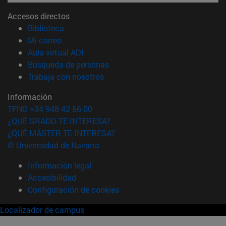
Accesos directos
(abre en nueva ventana)
Biblioteca
(abre en nueva ventana)
Mi correo
(abre en nueva ventana)
Aula virtual ADI
(abre en nueva ventana)
Búsqueda de personas
(abre en nueva ventana)
Trabaja con nosotros
Información
TFNO +34 948 42 56 00
¿QUÉ GRADO TE INTERESA?
¿QUÉ MÁSTER TE INTERESA?
© Universidad de Navarra
Información legal
Accesibilidad
Configuración de cookies
Localizador de campus