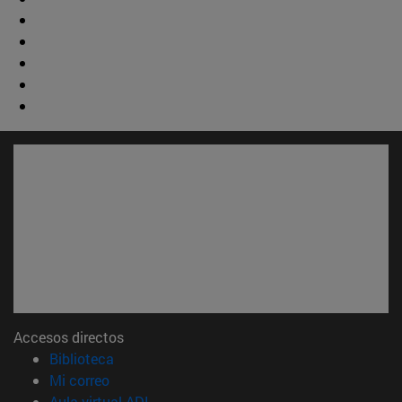
Accesos directos
(abre en nueva ventana)
Biblioteca
(abre en nueva ventana)
Mi correo
(abre en nueva ventana)
Aula virtual ADI