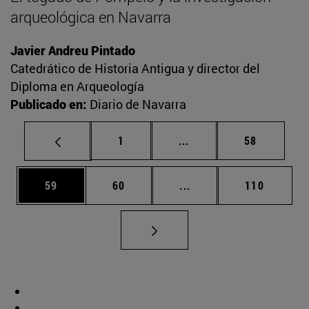
arqueológica en Navarra
Javier Andreu Pintado
Catedrático de Historia Antigua y director del
Diploma en Arqueología
Publicado en:
Diario de Navarra
Página
Páginas intermedias Us
Página
1
...
58
Página
Página
Páginas intermedias U
Página
59
60
...
110