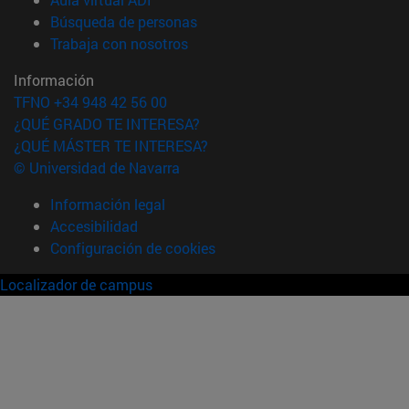
(abre en nueva ventana)
Búsqueda de personas
(abre en nueva ventana)
Trabaja con nosotros
Información
TFNO +34 948 42 56 00
¿QUÉ GRADO TE INTERESA?
¿QUÉ MÁSTER TE INTERESA?
© Universidad de Navarra
Información legal
Accesibilidad
Configuración de cookies
Localizador de campus