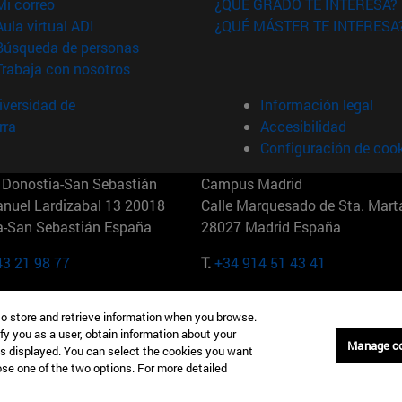
(abre en nueva ventana)
Mi correo
¿QUÉ GRADO TE INTERESA?
(abre en nueva ventana)
Aula virtual ADI
¿QUÉ MÁSTER TE INTERESA
(abre en nueva ventana)
Búsqueda de personas
(abre en nueva ventana)
Trabaja con nosotros
versidad de
Información legal
rra
Accesibilidad
Configuración de coo
Donostia-San Sebastián
Campus Madrid
anuel Lardizabal 13 20018
Calle Marquesado de Sta. Marta
a-San Sebastián España
28027 Madrid España
43 21 98 77
T.
+34 914 51 43 41
Nueva York (IESE)
Campus Munich (IESE)
to store and retrieve information when you browse.
7th St 10019-2201 Nueva York
Maria-Theresia-Straße 15 8167
fy you as a user, obtain information about your
Múnich Alemania
Manage c
is displayed. You can select the cookies you want
oose one of the two options. For more detailed
6 346 8850
T.
+49 89 24209790