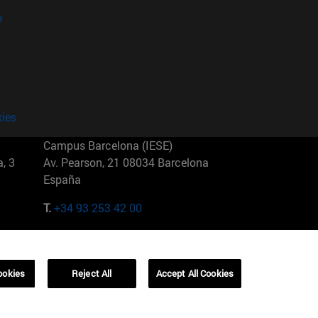
?
kies
Campus Barcelona (IESE)
, 3
Av. Pearson, 21 08034 Barcelona
España
T.
+34 93 253 42 00
Campus Sao Paulo (IESE)
5
Rua Martiniano de Carvalho, 573
01321001 Bela Vista Brasil
ookies
Reject All
Accept All Cookies
T.
+55 11 3177-8300