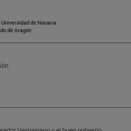
a Universidad de Navarra
aldo de Aragón
sión
erador Vespasiano y el buen gobierno