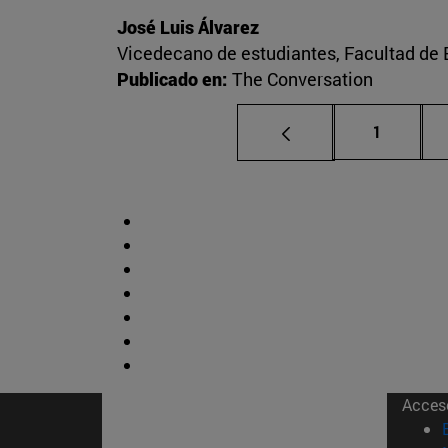
José Luis Álvarez
Vicedecano de estudiantes, Facultad d
Publicado en:
The Conversation
Página
1
Acces