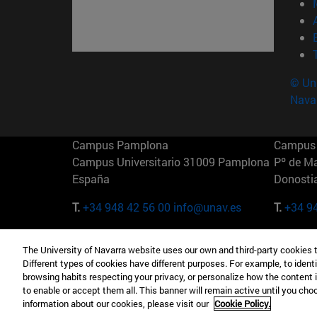
© Uni
Nava
Campus Pamplona
Campus 
Campus Universitario 31009 Pamplona
Pº de M
España
Donosti
T.
+34 948 42 56 00
info@unav.es
T.
+34 9
Campus Madrid (IESE)
Campus 
The University of Navarra website uses our own and third-party cookies 
Camino del Cerro Águila 3 28023
165 W 5
Different types of cookies have different purposes. For example, to identi
Madrid España
EE.UU
browsing habits respecting your privacy, or personalize how the content 
to enable or accept them all. This banner will remain active until you ch
T.
+34 912 11 30 00
T.
+1 64
information about our cookies, please visit our
Cookie Policy.