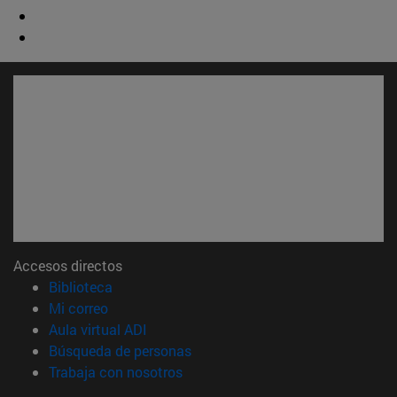
Accesos directos
(abre en nueva ventana)
Biblioteca
(abre en nueva ventana)
Mi correo
(abre en nueva ventana)
Aula virtual ADI
(abre en nueva ventana)
Búsqueda de personas
(abre en nueva ventana)
Trabaja con nosotros