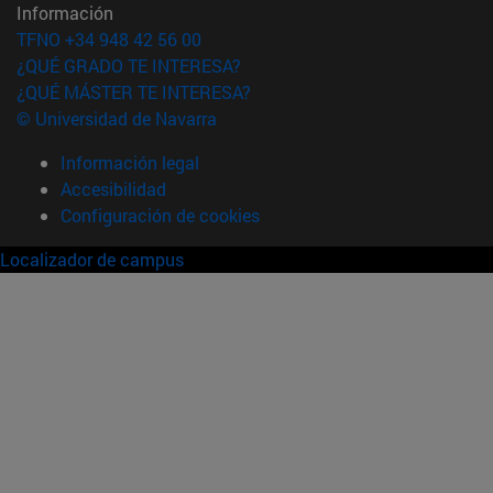
Información
TFNO +34 948 42 56 00
¿QUÉ GRADO TE INTERESA?
¿QUÉ MÁSTER TE INTERESA?
© Universidad de Navarra
Información legal
Accesibilidad
Configuración de cookies
Localizador de campus