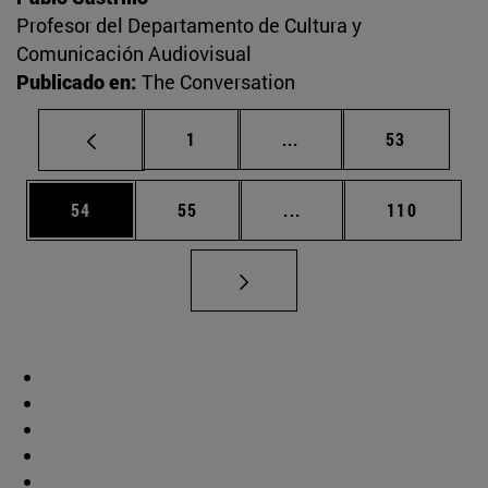
Profesor del Departamento de Cultura y
Comunicación Audiovisual
Publicado en:
The Conversation
Página
Páginas intermedias Us
Página
1
...
53
Página
Página
Páginas intermedias U
Página
54
55
...
110