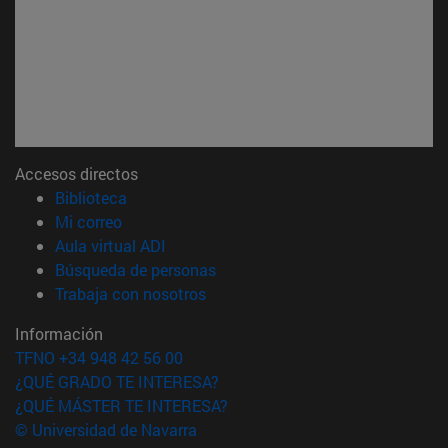
Accesos directos
(abre en nueva ventana)
Biblioteca
(abre en nueva ventana)
Mi correo
(abre en nueva ventana)
Aula virtual ADI
(abre en nueva ventana)
Búsqueda de personas
(abre en nueva ventana)
Trabaja con nosotros
Información
TFNO +34 948 42 56 00
¿QUÉ GRADO TE INTERESA?
¿QUÉ MÁSTER TE INTERESA?
© Universidad de Navarra