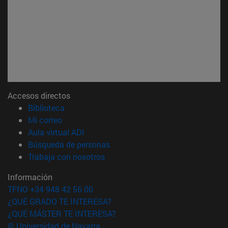
Accesos directos
(abre en nueva ventana)
Biblioteca
(abre en nueva ventana)
Mi correo
(abre en nueva ventana)
Aula virtual ADI
(abre en nueva ventana)
Búsqueda de personas
(abre en nueva ventana)
Trabaja con nosotros
Información
TFNO +34 948 42 56 00
¿QUÉ GRADO TE INTERESA?
¿QUÉ MÁSTER TE INTERESA?
© Universidad de Navarra