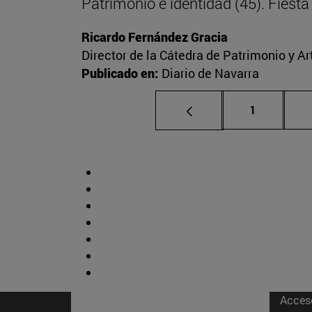
Patrimonio e identidad (45). Fies
Ricardo Fernández Gracia
Director de la Cátedra de Patrimonio y A
Publicado en:
Diario de Navarra
Página
1
Acces