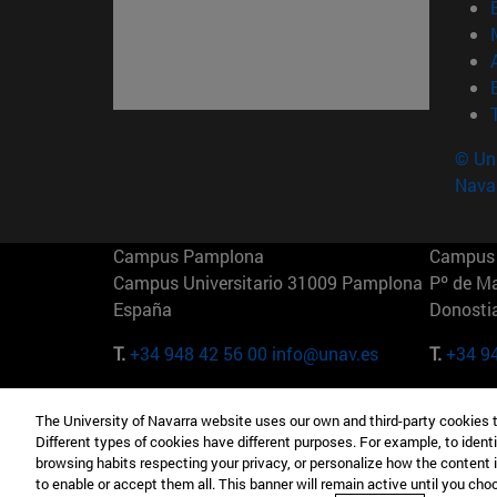
© Uni
Nava
Campus Pamplona
Campus 
Campus Universitario 31009 Pamplona
Pº de M
España
Donosti
T.
+34 948 42 56 00
info@unav.es
T.
+34 9
Campus Madrid (IESE)
Campus 
The University of Navarra website uses our own and third-party cookies 
Camino del Cerro Águila 3 28023
165 W 5
Different types of cookies have different purposes. For example, to identi
Madrid España
EE.UU
browsing habits respecting your privacy, or personalize how the content 
to enable or accept them all. This banner will remain active until you ch
T.
+34 912 11 30 00
T.
+1 64