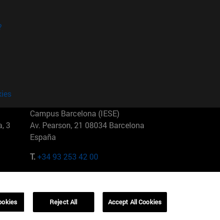
?
kies
Campus Barcelona (IESE)
, 3
Av. Pearson, 21 08034 Barcelona
España
T.
+34 93 253 42 00
Campus Sao Paulo (IESE)
5
Rua Martiniano de Carvalho, 573
01321001 Bela Vista Brasil
ookies
Reject All
Accept All Cookies
T.
+55 11 3177-8300