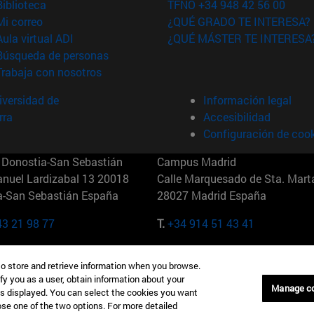
(abre en nueva ventana)
Biblioteca
TFNO +34 948 42 56 00
(abre en nueva ventana)
Mi correo
¿QUÉ GRADO TE INTERESA?
(abre en nueva ventana)
Aula virtual ADI
¿QUÉ MÁSTER TE INTERESA
(abre en nueva ventana)
Búsqueda de personas
(abre en nueva ventana)
Trabaja con nosotros
versidad de
Información legal
rra
Accesibilidad
Configuración de coo
Donostia-San Sebastián
Campus Madrid
anuel Lardizabal 13 20018
Calle Marquesado de Sta. Marta
a-San Sebastián España
28027 Madrid España
43 21 98 77
T.
+34 914 51 43 41
Nueva York (IESE)
Campus Munich (IESE)
to store and retrieve information when you browse.
7th St 10019-2201 Nueva York
Maria-Theresia-Straße 15 8167
fy you as a user, obtain information about your
Múnich Alemania
Manage c
is displayed. You can select the cookies you want
oose one of the two options. For more detailed
6 346 8850
T.
+49 89 24209790