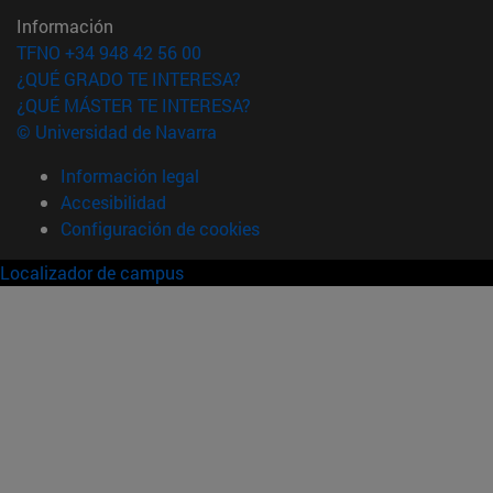
Información
TFNO +34 948 42 56 00
¿QUÉ GRADO TE INTERESA?
¿QUÉ MÁSTER TE INTERESA?
© Universidad de Navarra
Información legal
Accesibilidad
Configuración de cookies
Localizador de campus