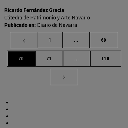
Ricardo Fernández Gracia
Cátedra de Patrimonio y Arte Navarro
Publicado en:
Diario de Navarra
Página
Páginas intermedias Us
Página
1
...
69
Página
Página
Páginas intermedias U
Página
70
71
...
110