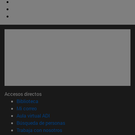
Accesos directos
(abre en nueva ventana)
Biblioteca
(abre en nueva ventana)
Mi correo
(abre en nueva ventana)
Aula virtual ADI
(abre en nueva ventana)
Búsqueda de personas
(abre en nueva ventana)
Trabaja con nosotros