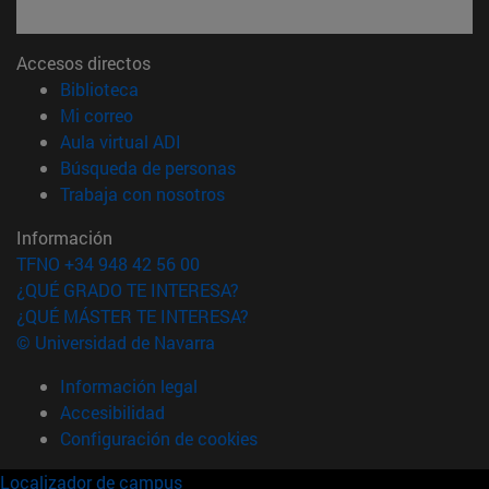
Accesos directos
(abre en nueva ventana)
Biblioteca
(abre en nueva ventana)
Mi correo
(abre en nueva ventana)
Aula virtual ADI
(abre en nueva ventana)
Búsqueda de personas
(abre en nueva ventana)
Trabaja con nosotros
Información
TFNO +34 948 42 56 00
¿QUÉ GRADO TE INTERESA?
¿QUÉ MÁSTER TE INTERESA?
© Universidad de Navarra
Información legal
Accesibilidad
Configuración de cookies
Localizador de campus