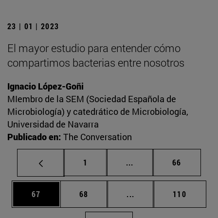
23 | 01 | 2023
El mayor estudio para entender cómo
compartimos bacterias entre nosotros
Ignacio López-Goñi
MIembro de la SEM (Sociedad Española de
Microbiología) y catedrático de Microbiología,
Universidad de Navarra
Publicado en:
The Conversation
Página
Páginas intermedias Us
Página
1
...
66
Página
Página
Páginas intermedias U
Página
67
68
...
110