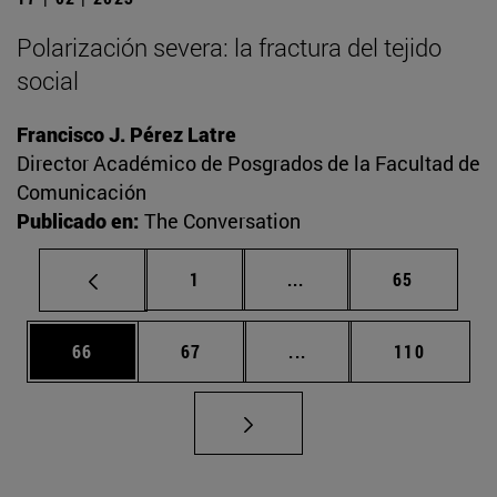
Polarización severa: la fractura del tejido
social
Francisco J. Pérez Latre
Director Académico de Posgrados de la Facultad de
Comunicación
Publicado en:
The Conversation
Página
Páginas intermedias Us
Página
1
...
65
Página
Página
Páginas intermedias U
Página
66
67
...
110