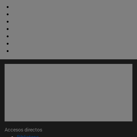
Accesos directos
(abre en nueva ventana)
Biblioteca