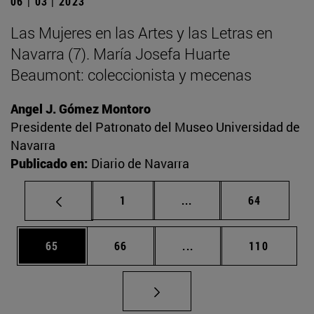
06 | 03 | 2023
Las Mujeres en las Artes y las Letras en
Navarra (7). María Josefa Huarte
Beaumont: coleccionista y mecenas
Angel J. Gómez Montoro
Presidente del Patronato del Museo Universidad de
Navarra
Publicado en:
Diario de Navarra
Página
Páginas intermedias Us
Página
1
...
64
Página
Página
Páginas intermedias U
Página
65
66
...
110