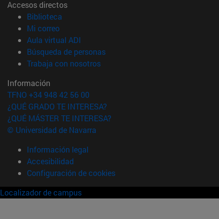
Accesos directos
(abre en nueva ventana)
Biblioteca
(abre en nueva ventana)
Mi correo
(abre en nueva ventana)
Aula virtual ADI
(abre en nueva ventana)
Búsqueda de personas
(abre en nueva ventana)
Trabaja con nosotros
Información
TFNO +34 948 42 56 00
¿QUÉ GRADO TE INTERESA?
¿QUÉ MÁSTER TE INTERESA?
© Universidad de Navarra
Información legal
Accesibilidad
Configuración de cookies
Localizador de campus