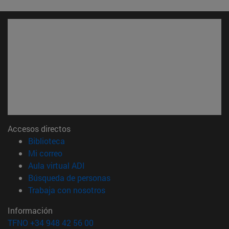
Accesos directos
(abre en nueva ventana)
Biblioteca
(abre en nueva ventana)
Mi correo
(abre en nueva ventana)
Aula virtual ADI
(abre en nueva ventana)
Búsqueda de personas
(abre en nueva ventana)
Trabaja con nosotros
Información
TFNO +34 948 42 56 00