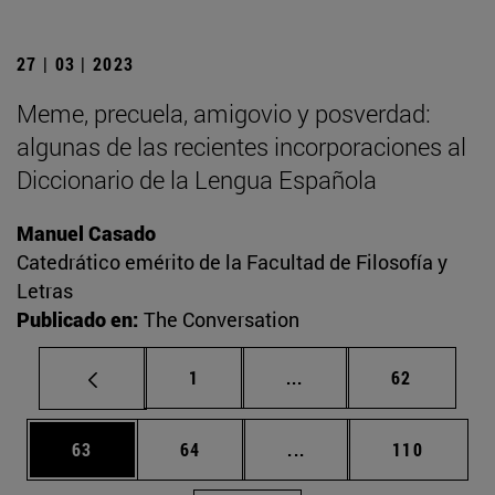
27 | 03 | 2023
Meme, precuela, amigovio y posverdad:
algunas de las recientes incorporaciones al
Diccionario de la Lengua Española
Manuel Casado
Catedrático emérito de la Facultad de Filosofía y
Letras
Publicado en:
The Conversation
Página
Páginas intermedias Us
Página
1
...
62
Página
Página
Páginas intermedias U
Página
63
64
...
110