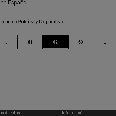
al en España
cación Política y Corporativa
Páginas intermedias Use TAB para desplazarse.
Página
Página
Página
Pági
...
61
62
63
...
os directos
Información