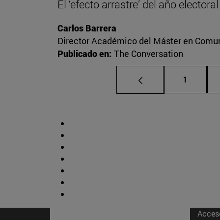
El ‘efecto arrastre’ del año elector
Carlos Barrera
Director Académico del Máster en Comuni
Publicado en:
The Conversation
Página
1
Acces