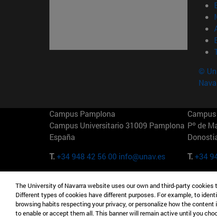
© Uni
Nava
Campus Pamplona
Campus 
Campus Universitario 31009 Pamplona
Pº de M
España
Donosti
T.
+34 948 42 56 00
info@unav.es
T.
+34 9
Campus Madrid (IESE)
Campus 
The University of Navarra website uses our own and third-party cookies 
Camino del Cerro Águila 3 28023
165 W 5
Different types of cookies have different purposes. For example, to identi
Madrid España
EE.UU
browsing habits respecting your privacy, or personalize how the content 
to enable or accept them all. This banner will remain active until you ch