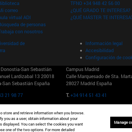
(abre en nueva ventana)
Biblioteca
TFNO +34 948 42 56 00
(abre en nueva ventana)
Mi correo
¿QUÉ GRADO TE INTERESA?
(abre en nueva ventana)
Aula virtual ADI
¿QUÉ MÁSTER TE INTERESA
(abre en nueva ventana)
Búsqueda de personas
(abre en nueva ventana)
Trabaja con nosotros
versidad de
Información legal
rra
Accesibilidad
Configuración de coo
Donostia-San Sebastián
Campus Madrid
anuel Lardizabal 13 20018
Calle Marquesado de Sta. Marta
a-San Sebastián España
28027 Madrid España
43 21 98 77
T.
+34 914 51 43 41
Nueva York (IESE)
Campus Munich (IESE)
to store and retrieve information when you browse.
7th St 10019-2201 Nueva York
Maria-Theresia-Straße 15 8167
fy you as a user, obtain information about your
Múnich Alemania
Manage c
is displayed. You can select the cookies you want
oose one of the two options. For more detailed