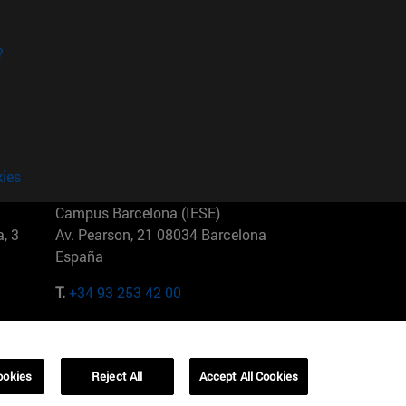
?
kies
Campus Barcelona (IESE)
, 3
Av. Pearson, 21 08034 Barcelona
España
T.
+34 93 253 42 00
Campus Sao Paulo (IESE)
5
Rua Martiniano de Carvalho, 573
01321001 Bela Vista Brasil
ookies
Reject All
Accept All Cookies