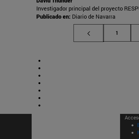
David Thunder
Investigador principal del proyecto RESP
Publicado en:
Diario de Navarra
Página
1
Acces