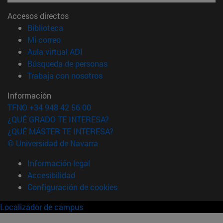
Accesos directos
(abre en nueva ventana)
Biblioteca
(abre en nueva ventana)
Mi correo
(abre en nueva ventana)
Aula virtual ADI
(abre en nueva ventana)
Búsqueda de personas
(abre en nueva ventana)
Trabaja con nosotros
Información
TFNO +34 948 42 56 00
¿QUÉ GRADO TE INTERESA?
¿QUÉ MÁSTER TE INTERESA?
© Universidad de Navarra
Información legal
Accesibilidad
Configuración de cookies
Localizador de campus