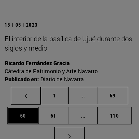
15 | 05 | 2023
El interior de la basílica de Ujué durante dos
siglos y medio
Ricardo Fernández Gracia
Cátedra de Patrimonio y Arte Navarro
Publicado en:
Diario de Navarra
Página
Páginas intermedias Us
Página
1
...
59
Página
Página
Páginas intermedias U
Página
60
61
...
110