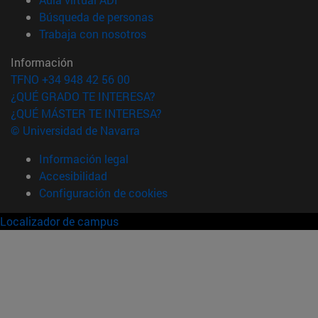
(abre en nueva ventana)
Búsqueda de personas
(abre en nueva ventana)
Trabaja con nosotros
Información
TFNO +34 948 42 56 00
¿QUÉ GRADO TE INTERESA?
¿QUÉ MÁSTER TE INTERESA?
© Universidad de Navarra
Información legal
Accesibilidad
Configuración de cookies
Localizador de campus