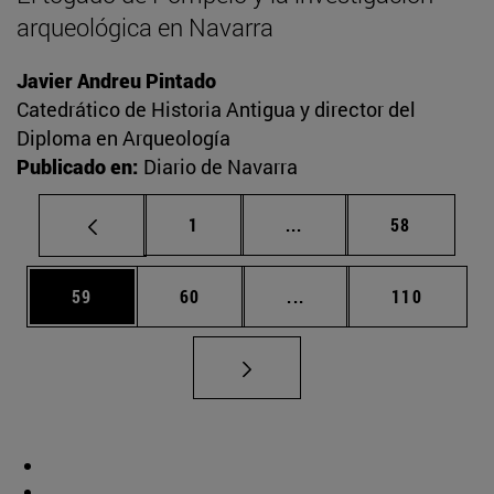
arqueológica en Navarra
Javier Andreu Pintado
Catedrático de Historia Antigua y director del
Diploma en Arqueología
Publicado en:
Diario de Navarra
Página
Páginas intermedias Us
Página
1
...
58
Página
Página
Páginas intermedias U
Página
59
60
...
110