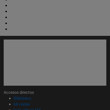
Accesos directos
(abre en nueva ventana)
Biblioteca
(abre en nueva ventana)
Mi correo
(abre en nueva ventana)
Aula virtual ADI