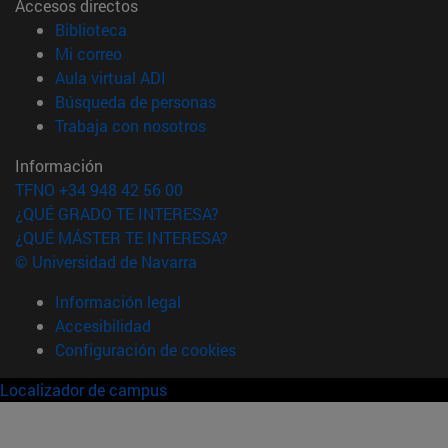
Accesos directos
(abre en nueva ventana)
Biblioteca
(abre en nueva ventana)
Mi correo
(abre en nueva ventana)
Aula virtual ADI
(abre en nueva ventana)
Búsqueda de personas
(abre en nueva ventana)
Trabaja con nosotros
Información
TFNO +34 948 42 56 00
¿QUÉ GRADO TE INTERESA?
¿QUÉ MÁSTER TE INTERESA?
© Universidad de Navarra
Información legal
Accesibilidad
Configuración de cookies
Localizador de campus