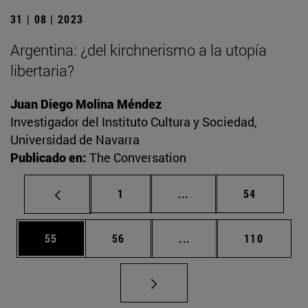
31 | 08 | 2023
Argentina: ¿del kirchnerismo a la utopía
libertaria?
Juan Diego Molina Méndez
Investigador del Instituto Cultura y Sociedad,
Universidad de Navarra
Publicado en:
The Conversation
Página
Páginas intermedias Us
Página
1
...
54
Página
Página
Páginas intermedias U
Página
55
56
...
110