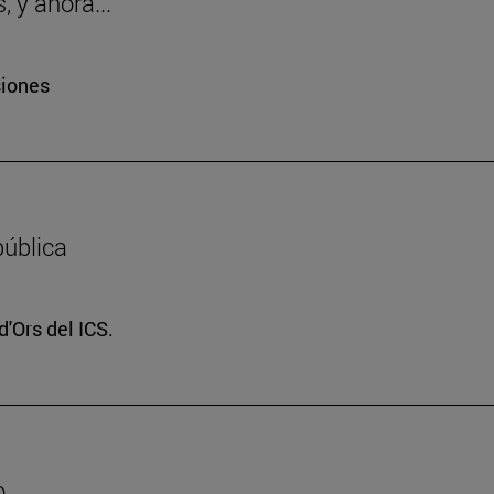
 y ahora..."
siones
pública
d'Ors del ICS.
o