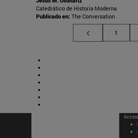
Jesús M. Usunáriz
Catedrático de Historia Moderna
Publicado en:
The Conversation
Página
1
Acces