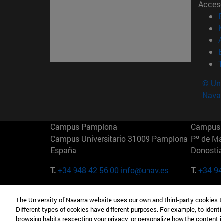
Acces
© Uni
Nava
Campus Pamplona
Campus 
Campus Universitario 31009 Pamplona
Pº de M
España
Donosti
T.
+34 948 42 56 00
info@unav.es
T.
+34 9
Campus Madrid (IESE)
Campus 
The University of Navarra website uses our own and third-party cookies 
Camino del Cerro Águila 3 28023
165 W 5
Different types of cookies have different purposes. For example, to identi
Madrid España
EE.UU
browsing habits respecting your privacy, or personalize how the content 