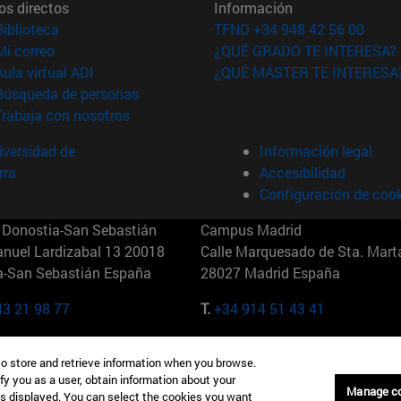
os directos
Información
(abre en nueva ventana)
Biblioteca
TFNO +34 948 42 56 00
(abre en nueva ventana)
Mi correo
¿QUÉ GRADO TE INTERESA?
(abre en nueva ventana)
Aula virtual ADI
¿QUÉ MÁSTER TE INTERESA
(abre en nueva ventana)
Búsqueda de personas
(abre en nueva ventana)
Trabaja con nosotros
versidad de
Información legal
rra
Accesibilidad
Configuración de coo
Donostia-San Sebastián
Campus Madrid
anuel Lardizabal 13 20018
Calle Marquesado de Sta. Marta
a-San Sebastián España
28027 Madrid España
43 21 98 77
T.
+34 914 51 43 41
Nueva York (IESE)
Campus Munich (IESE)
to store and retrieve information when you browse.
7th St 10019-2201 Nueva York
Maria-Theresia-Straße 15 8167
fy you as a user, obtain information about your
Múnich Alemania
Manage c
is displayed. You can select the cookies you want