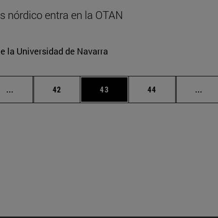
aís nórdico entra en la OTAN
e la Universidad de Navarra
Páginas intermedias Use TAB para desplazarse.
Página
Página
Página
Pági
...
42
43
44
...