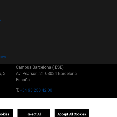
?
kies
Campus Barcelona (IESE)
, 3
Av. Pearson, 21 08034 Barcelona
España
T.
+34 93 253 42 00
Campus Sao Paulo (IESE)
5
Rua Martiniano de Carvalho, 573
01321001 Bela Vista Brasil
ookies
Reject All
Accept All Cookies