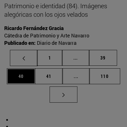
Patrimonio e identidad (84). Imágenes
alegóricas con los ojos velados
Ricardo Fernández Gracia
Cátedra de Patrimonio y Arte Navarro
Publicado en:
Diario de Navarra
Página
Páginas intermedias Us
Página
1
...
39
Página
Página
Páginas intermedias U
Página
40
41
...
110