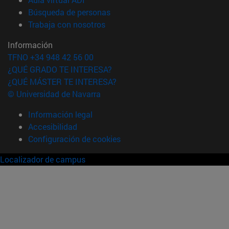
(abre en nueva ventana)
Búsqueda de personas
(abre en nueva ventana)
Trabaja con nosotros
Información
TFNO +34 948 42 56 00
¿QUÉ GRADO TE INTERESA?
¿QUÉ MÁSTER TE INTERESA?
© Universidad de Navarra
Información legal
Accesibilidad
Configuración de cookies
Localizador de campus