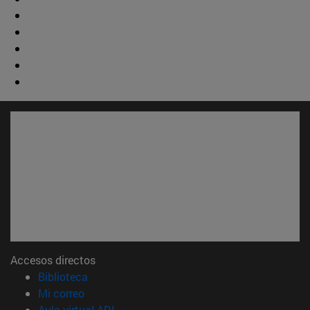
Accesos directos
(abre en nueva ventana)
Biblioteca
(abre en nueva ventana)
Mi correo
(abre en nueva ventana)
Aula virtual ADI