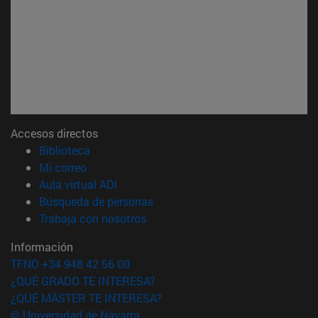
Accesos directos
(abre en nueva ventana)
Biblioteca
(abre en nueva ventana)
Mi correo
(abre en nueva ventana)
Aula virtual ADI
(abre en nueva ventana)
Búsqueda de personas
(abre en nueva ventana)
Trabaja con nosotros
Información
TFNO +34 948 42 56 00
¿QUÉ GRADO TE INTERESA?
¿QUÉ MÁSTER TE INTERESA?
© Universidad de Navarra