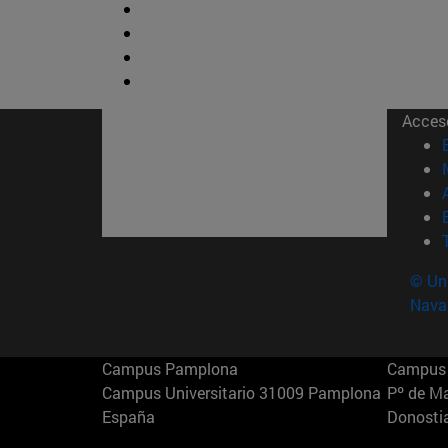
Acces
© Uni
Nava
Campus Pamplona
Campus 
Campus Universitario 31009 Pamplona
Pº de M
España
Donosti