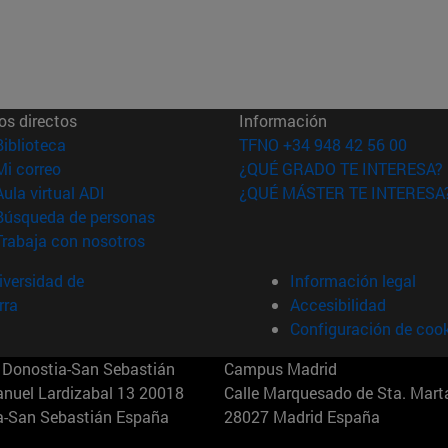
os directos
Información
(abre en nueva ventana)
Biblioteca
TFNO +34 948 42 56 00
(abre en nueva ventana)
Mi correo
¿QUÉ GRADO TE INTERESA?
(abre en nueva ventana)
Aula virtual ADI
¿QUÉ MÁSTER TE INTERESA
(abre en nueva ventana)
Búsqueda de personas
(abre en nueva ventana)
Trabaja con nosotros
versidad de
Información legal
rra
Accesibilidad
Configuración de coo
Donostia-San Sebastián
Campus Madrid
anuel Lardizabal 13 20018
Calle Marquesado de Sta. Marta
a-San Sebastián España
28027 Madrid España