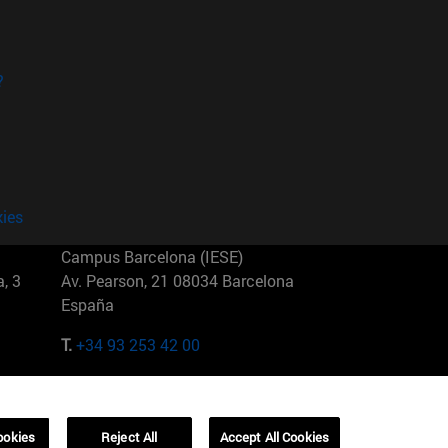
?
kies
Campus Barcelona (IESE)
, 3
Av. Pearson, 21 08034 Barcelona
España
T.
+34 93 253 42 00
Campus Sao Paulo (IESE)
5
Rua Martiniano de Carvalho, 573
01321001 Bela Vista Brasil
ookies
Reject All
Accept All Cookies