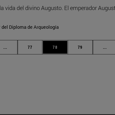
y la vida del divino Augusto. El emperador Augus
or del Diploma de Arqueología
Páginas intermedias Use TAB para desplazarse.
Página
Página
Página
Pági
...
77
78
79
...