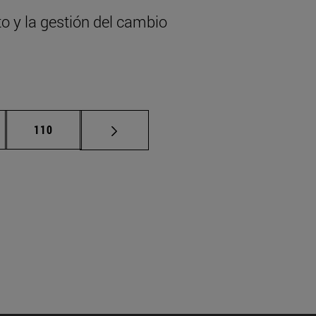
to y la gestión del cambio
nas intermedias Use TAB para desplazarse.
Página
110