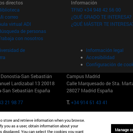
os directos
Información
(abre en nueva ventana)
Biblioteca
TFNO +34 948 42 56 00
(abre en nueva ventana)
Mi correo
¿QUÉ GRADO TE INTERESA?
(abre en nueva ventana)
Aula virtual ADI
¿QUÉ MÁSTER TE INTERESA
(abre en nueva ventana)
Búsqueda de personas
(abre en nueva ventana)
Trabaja con nosotros
versidad de
Información legal
rra
Accesibilidad
Configuración de coo
Donostia-San Sebastián
Campus Madrid
anuel Lardizabal 13 20018
Calle Marquesado de Sta. Marta
a-San Sebastián España
28027 Madrid España
43 21 98 77
T.
+34 914 51 43 41
Nueva York (IESE)
Campus Munich (IESE)
to store and retrieve information when you browse.
7th St 10019-2201 Nueva York
Maria-Theresia-Straße 15 8167
fy you as a user, obtain information about your
Múnich Alemania
Manage c
is displayed. You can select the cookies you want