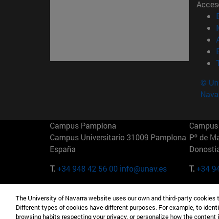
Acces
© Uni
Nava
Campus Pamplona
Campus 
Campus Universitario 31009 Pamplona
Pº de M
España
Donosti
T.
+34 948 42 56 00
info@unav.es
T.
+34 9
Campus Madrid (IESE)
Campus 
The University of Navarra website uses our own and third-party cookies 
Camino del Cerro Águila 3 28023
165 W 5
Different types of cookies have different purposes. For example, to identi
Madrid España
EE.UU
browsing habits respecting your privacy, or personalize how the content 