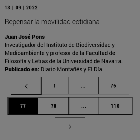
13 | 09 | 2022
Repensar la movilidad cotidiana
Juan José Pons
Investigador del Instituto de Biodiversidad y
Medioambiente y profesor de la Facultad de
Filosofía y Letras de la Universidad de Navarra.
Publicado en:
Diario Montañés y El Día
Página
Páginas intermedias Us
Página
1
...
76
Página
Página
Páginas intermedias U
Página
77
78
...
110