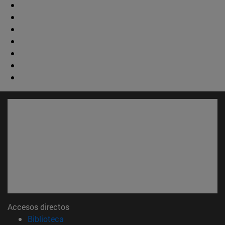
Accesos directos
(abre en nueva ventana)
Biblioteca