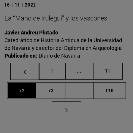
16 | 11 | 2022
La “Mano de Irulegui” y los vascones
Javier Andreu Pintado
Catedrático de Historia Antigua de la Universidad
de Navarra y director del Diploma en Arqueología
Publicado en:
Diario de Navarra
Página
Páginas intermedias Us
Página
1
...
71
Página
Página
Páginas intermedias U
Página
72
73
...
110