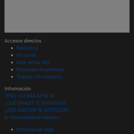
Accesos directos
(abre en nueva ventana)
Biblioteca
(abre en nueva ventana)
Mi correo
(abre en nueva ventana)
Aula virtual ADI
(abre en nueva ventana)
Búsqueda de personas
(abre en nueva ventana)
Trabaja con nosotros
Información
TFNO +34 948 42 56 00
¿QUÉ GRADO TE INTERESA?
¿QUÉ MÁSTER TE INTERESA?
© Universidad de Navarra
Información legal