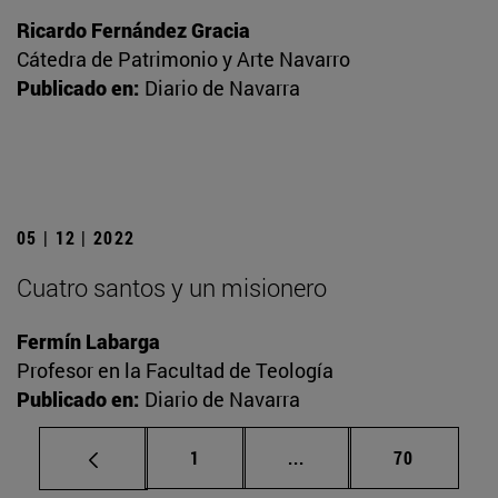
Ricardo Fernández Gracia
Cátedra de Patrimonio y Arte Navarro
Publicado en:
Diario de Navarra
05 | 12 | 2022
Cuatro santos y un misionero
Fermín Labarga
Profesor en la Facultad de Teología
Publicado en:
Diario de Navarra
Página
Páginas intermedias Us
Página
1
...
70