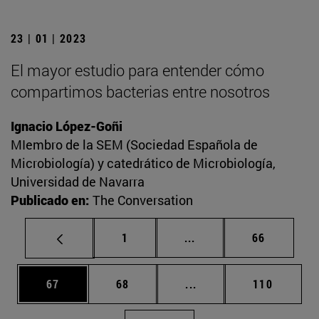
23 | 01 | 2023
El mayor estudio para entender cómo
compartimos bacterias entre nosotros
Ignacio López-Goñi
MIembro de la SEM (Sociedad Española de
Microbiología) y catedrático de Microbiología,
Universidad de Navarra
Publicado en:
The Conversation
Página
Páginas intermedias Us
Página
1
...
66
Página
Página
Páginas intermedias U
Página
67
68
...
110