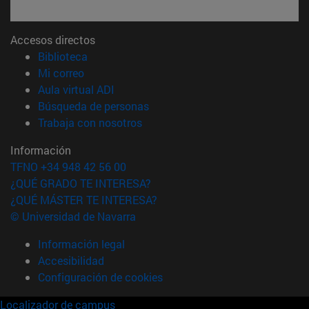
Accesos directos
(abre en nueva ventana)
Biblioteca
(abre en nueva ventana)
Mi correo
(abre en nueva ventana)
Aula virtual ADI
(abre en nueva ventana)
Búsqueda de personas
(abre en nueva ventana)
Trabaja con nosotros
Información
TFNO +34 948 42 56 00
¿QUÉ GRADO TE INTERESA?
¿QUÉ MÁSTER TE INTERESA?
© Universidad de Navarra
Información legal
Accesibilidad
Configuración de cookies
Localizador de campus