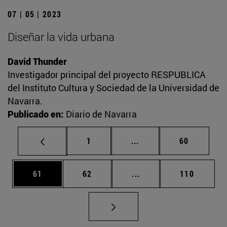
07 | 05 | 2023
Diseñar la vida urbana
David Thunder
Investigador principal del proyecto RESPUBLICA
del Instituto Cultura y Sociedad de la Universidad de
Navarra.
Publicado en:
Diario de Navarra
Página
Páginas intermedias Us
Página
1
...
60
Página
Página
Páginas intermedias U
Página
61
62
...
110