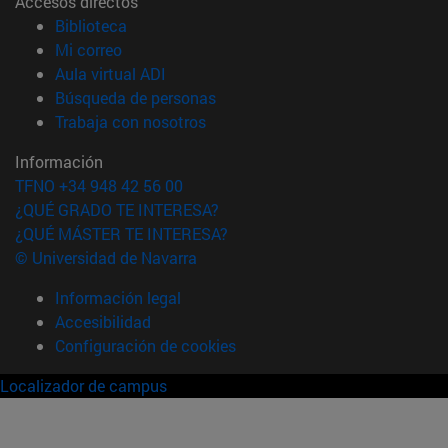
Accesos directos
(abre en nueva ventana)
Biblioteca
(abre en nueva ventana)
Mi correo
(abre en nueva ventana)
Aula virtual ADI
(abre en nueva ventana)
Búsqueda de personas
(abre en nueva ventana)
Trabaja con nosotros
Información
TFNO +34 948 42 56 00
¿QUÉ GRADO TE INTERESA?
¿QUÉ MÁSTER TE INTERESA?
© Universidad de Navarra
Información legal
Accesibilidad
Configuración de cookies
Localizador de campus