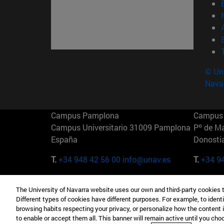
© Uni
Nava
Campus Pamplona
Campus 
Campus Universitario 31009 Pamplona
Pº de M
España
Donosti
T.
+34 948 42 56 00
info@unav.es
T.
+34 9
Campus Madrid (IESE)
Campus 
The University of Navarra website uses our own and third-party cookies 
Camino del Cerro Águila 3 28023
165 W 5
Different types of cookies have different purposes. For example, to identi
Madrid España
EE.UU
browsing habits respecting your privacy, or personalize how the content 
to enable or accept them all. This banner will remain active until you ch
T.
+34 912 11 30 00
T.
+1 64