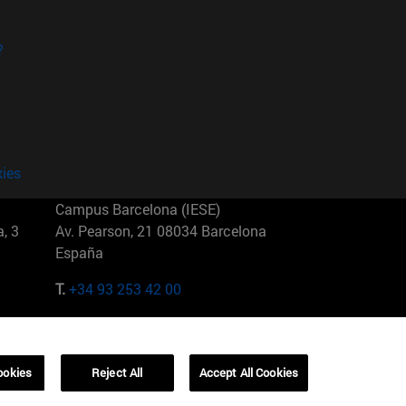
?
kies
Campus Barcelona (IESE)
, 3
Av. Pearson, 21 08034 Barcelona
España
T.
+34 93 253 42 00
Campus Sao Paulo (IESE)
5
Rua Martiniano de Carvalho, 573
01321001 Bela Vista Brasil
ookies
Reject All
Accept All Cookies
T.
+55 11 3177-8300