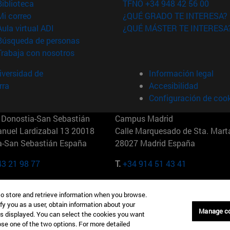
(abre en nueva ventana)
Biblioteca
TFNO +34 948 42 56 00
(abre en nueva ventana)
Mi correo
¿QUÉ GRADO TE INTERESA?
(abre en nueva ventana)
Aula virtual ADI
¿QUÉ MÁSTER TE INTERESA
(abre en nueva ventana)
Búsqueda de personas
(abre en nueva ventana)
Trabaja con nosotros
versidad de
Información legal
rra
Accesibilidad
Configuración de coo
Donostia-San Sebastián
Campus Madrid
anuel Lardizabal 13 20018
Calle Marquesado de Sta. Marta
a-San Sebastián España
28027 Madrid España
43 21 98 77
T.
+34 914 51 43 41
Nueva York (IESE)
Campus Munich (IESE)
to store and retrieve information when you browse.
7th St 10019-2201 Nueva York
Maria-Theresia-Straße 15 8167
fy you as a user, obtain information about your
Múnich Alemania
Manage c
is displayed. You can select the cookies you want
oose one of the two options. For more detailed
6 346 8850
T.
+49 89 24209790