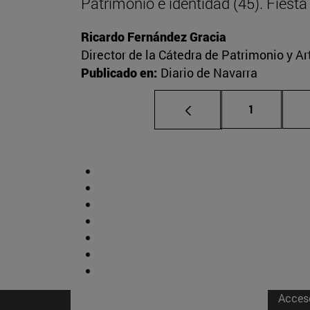
Patrimonio e identidad (45). Fies
Ricardo Fernández Gracia
Director de la Cátedra de Patrimonio y A
Publicado en:
Diario de Navarra
Página
1
Acces