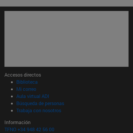
Accesos directos
(abre en nueva ventana)
Biblioteca
(abre en nueva ventana)
Mi correo
(abre en nueva ventana)
Aula virtual ADI
(abre en nueva ventana)
Búsqueda de personas
(abre en nueva ventana)
Trabaja con nosotros
Información
TFNO +34 948 42 56 00