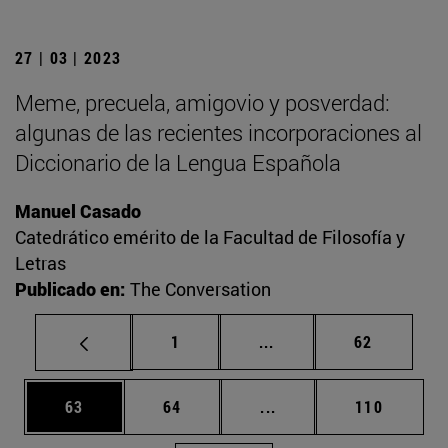
27 | 03 | 2023
Meme, precuela, amigovio y posverdad:
algunas de las recientes incorporaciones al
Diccionario de la Lengua Española
Manuel Casado
Catedrático emérito de la Facultad de Filosofía y
Letras
Publicado en:
The Conversation
Página
Páginas intermedias Us
Página
1
...
62
Página
Página
Páginas intermedias U
Página
63
64
...
110