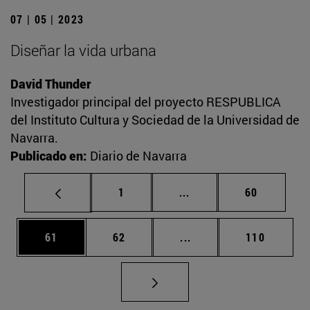
07 | 05 | 2023
Diseñar la vida urbana
David Thunder
Investigador principal del proyecto RESPUBLICA
del Instituto Cultura y Sociedad de la Universidad de
Navarra.
Publicado en:
Diario de Navarra
Página
Páginas intermedias Us
Página
1
...
60
Página
Página
Páginas intermedias U
Página
61
62
...
110