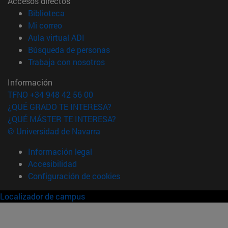
Accesos directos
(abre en nueva ventana)
Biblioteca
(abre en nueva ventana)
Mi correo
(abre en nueva ventana)
Aula virtual ADI
(abre en nueva ventana)
Búsqueda de personas
(abre en nueva ventana)
Trabaja con nosotros
Información
TFNO +34 948 42 56 00
¿QUÉ GRADO TE INTERESA?
¿QUÉ MÁSTER TE INTERESA?
© Universidad de Navarra
Información legal
Accesibilidad
Configuración de cookies
Localizador de campus