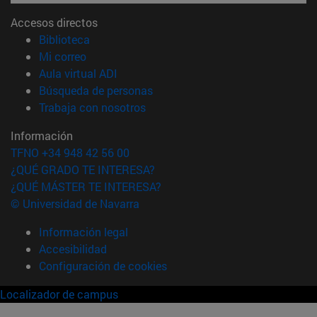
Accesos directos
(abre en nueva ventana)
Biblioteca
(abre en nueva ventana)
Mi correo
(abre en nueva ventana)
Aula virtual ADI
(abre en nueva ventana)
Búsqueda de personas
(abre en nueva ventana)
Trabaja con nosotros
Información
TFNO +34 948 42 56 00
¿QUÉ GRADO TE INTERESA?
¿QUÉ MÁSTER TE INTERESA?
© Universidad de Navarra
Información legal
Accesibilidad
Configuración de cookies
Localizador de campus