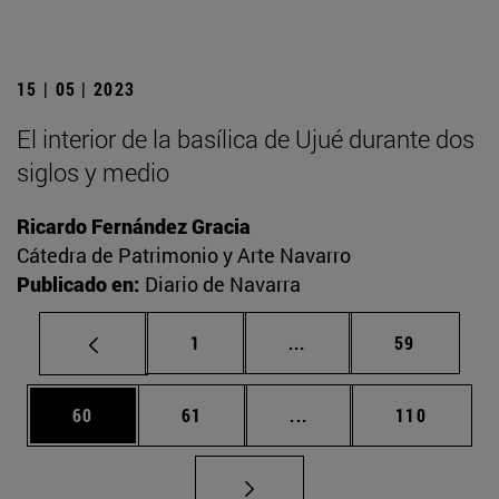
15 | 05 | 2023
El interior de la basílica de Ujué durante dos
siglos y medio
Ricardo Fernández Gracia
Cátedra de Patrimonio y Arte Navarro
Publicado en:
Diario de Navarra
Página
Páginas intermedias Us
Página
1
...
59
Página
Página
Páginas intermedias U
Página
60
61
...
110