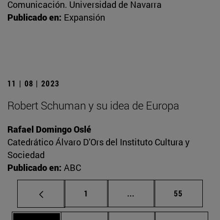
Comunicación. Universidad de Navarra
Publicado en:
Expansión
11 | 08 | 2023
Robert Schuman y su idea de Europa
Rafael Domingo Oslé
Catedrático Álvaro D'Ors del Instituto Cultura y
Sociedad
Publicado en:
ABC
Página
Páginas intermedias Us
Página
1
...
55