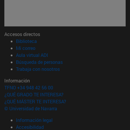
Accesos directos
(abre en nueva ventana)
Biblioteca
(abre en nueva ventana)
Mi correo
(abre en nueva ventana)
Aula virtual ADI
(abre en nueva ventana)
Búsqueda de personas
(abre en nueva ventana)
Trabaja con nosotros
Información
TFNO +34 948 42 56 00
¿QUÉ GRADO TE INTERESA?
¿QUÉ MÁSTER TE INTERESA?
© Universidad de Navarra
Información legal
Accesibilidad