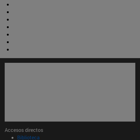
Accesos directos
(abre en nueva ventana)
Biblioteca