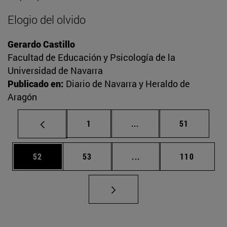
Elogio del olvido
Gerardo Castillo
Facultad de Educación y Psicología de la
Universidad de Navarra
Publicado en:
Diario de Navarra y Heraldo de
Aragón
Página
Páginas intermedias Us
Página
1
...
51
Página
Página
Páginas intermedias U
Página
52
53
...
110