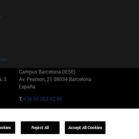
?
kies
Campus Barcelona (IESE)
, 3
Av. Pearson, 21 08034 Barcelona
España
T.
+34 93 253 42 00
Campus Sao Paulo (IESE)
5
Rua Martiniano de Carvalho, 573
01321001 Bela Vista Brasil
ookies
Reject All
Accept All Cookies
T.
+55 11 3177-8300