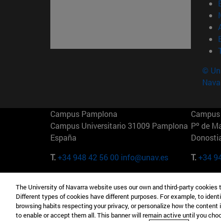
© Uni
Nava
Campus Pamplona
Campus 
Campus Universitario 31009 Pamplona
Pº de M
España
Donosti
T.
+34 948 42 56 00
info@unav.es
T.
+34 9
Campus Madrid (IESE)
Campus 
The University of Navarra website uses our own and third-party cookies 
Camino del Cerro Águila 3 28023
165 W 5
Different types of cookies have different purposes. For example, to identi
Madrid España
EE.UU
browsing habits respecting your privacy, or personalize how the content 
to enable or accept them all. This banner will remain active until you ch
T.
+34 912 11 30 00
T.
+1 64