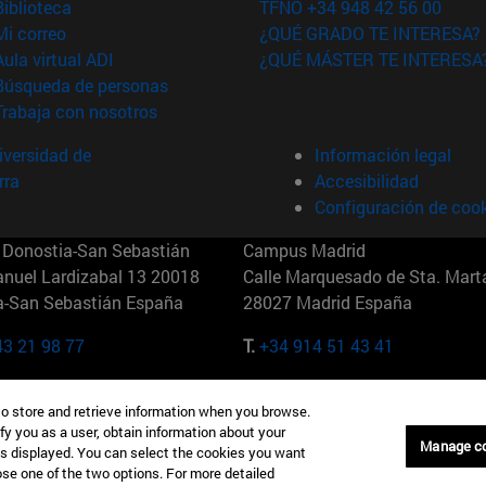
(abre en nueva ventana)
Biblioteca
TFNO +34 948 42 56 00
(abre en nueva ventana)
Mi correo
¿QUÉ GRADO TE INTERESA?
(abre en nueva ventana)
Aula virtual ADI
¿QUÉ MÁSTER TE INTERESA
(abre en nueva ventana)
Búsqueda de personas
(abre en nueva ventana)
Trabaja con nosotros
versidad de
Información legal
rra
Accesibilidad
Configuración de coo
Donostia-San Sebastián
Campus Madrid
anuel Lardizabal 13 20018
Calle Marquesado de Sta. Marta
a-San Sebastián España
28027 Madrid España
43 21 98 77
T.
+34 914 51 43 41
Nueva York (IESE)
Campus Munich (IESE)
to store and retrieve information when you browse.
7th St 10019-2201 Nueva York
Maria-Theresia-Straße 15 8167
fy you as a user, obtain information about your
Múnich Alemania
Manage c
is displayed. You can select the cookies you want
oose one of the two options. For more detailed
6 346 8850
T.
+49 89 24209790