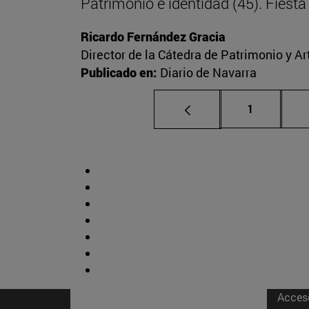
Patrimonio e identidad (45). Fies
Ricardo Fernández Gracia
Director de la Cátedra de Patrimonio y A
Publicado en:
Diario de Navarra
Página
1
Acces