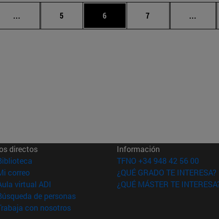
Páginas intermedias Use TAB para desplazarse.
Página
Página
Página
Págin
...
5
6
7
...
os directos
Información
(abre en nueva ventana)
Biblioteca
TFNO +34 948 42 56 00
(abre en nueva ventana)
Mi correo
¿QUÉ GRADO TE INTERESA?
(abre en nueva ventana)
Aula virtual ADI
¿QUÉ MÁSTER TE INTERESA
(abre en nueva ventana)
Búsqueda de personas
(abre en nueva ventana)
Trabaja con nosotros