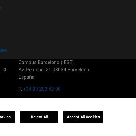
?
kies
Campus Barcelona (IESE)
, 3
Av. Pearson, 21 08034 Barcelona
España
T.
+34 93 253 42 00
Campus Sao Paulo (IESE)
5
Rua Martiniano de Carvalho, 573
01321001 Bela Vista Brasil
ookies
Reject All
Accept All Cookies
T.
+55 11 3177-8300