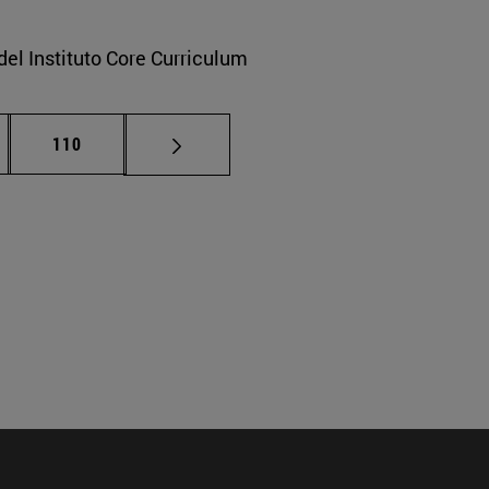
del Instituto Core Curriculum
nas intermedias Use TAB para desplazarse.
Página
110