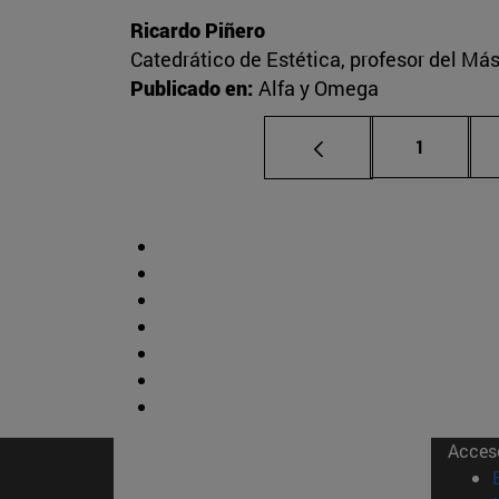
Ricardo Piñero
Catedrático de Estética, profesor del Más
Publicado en:
Alfa y Omega
Página
1
Acces