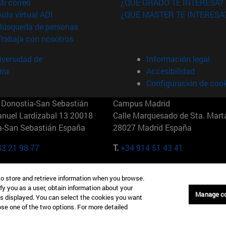
(abre en nueva ventana)
Mi correo
¿QUÉ GRADO TE INTERESA?
(abre en nueva ventana)
Aula virtual ADI
¿QUÉ MÁSTER TE INTERESA
(abre en nueva ventana)
Búsqueda de personas
(abre en nueva ventana)
Trabaja con nosotros
versidad de
Información legal
rra
Accesibilidad
Configuración de coo
Donostia-San Sebastián
Campus Madrid
anuel Lardizabal 13 20018
Calle Marquesado de Sta. Marta
a-San Sebastián España
28027 Madrid España
43 21 98 77
T.
+34 914 51 43 41
Nueva York (IESE)
Campus Munich (IESE)
to store and retrieve information when you browse.
7th St 10019-2201 Nueva York
Maria-Theresia-Straße 15 8167
fy you as a user, obtain information about your
Múnich Alemania
Manage c
is displayed. You can select the cookies you want
oose one of the two options. For more detailed
6 346 8850
T.
+49 89 24209790