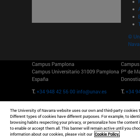
© Uni
Nava
Campus Pamplona
Campus 
Campus Universitario 31009 Pamplona
Pº de M
España
Donosti
T.
+34 948 42 56 00
info@unav.es
T.
+34 9
Campus Madrid (IESE)
Campus 
The University of Navarra website uses our own and third-party cookies 
Camino del Cerro Águila 3 28023
165 W 5
Different types of cookies have different purposes. For example, to identi
Madrid España
EE.UU
browsing habits respecting your privacy, or personalize how the content 
to enable or accept them all. This banner will remain active until you ch
T.
+34 912 11 30 00
T.
+1 64
information about our cookies, please visit our
Cookie Policy.