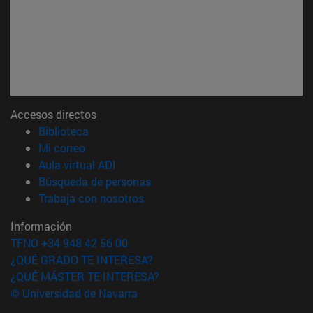
Accesos directos
(abre en nueva ventana)
Biblioteca
(abre en nueva ventana)
Mi correo
(abre en nueva ventana)
Aula virtual ADI
(abre en nueva ventana)
Búsqueda de personas
(abre en nueva ventana)
Trabaja con nosotros
Información
TFNO +34 948 42 56 00
¿QUÉ GRADO TE INTERESA?
¿QUÉ MÁSTER TE INTERESA?
© Universidad de Navarra