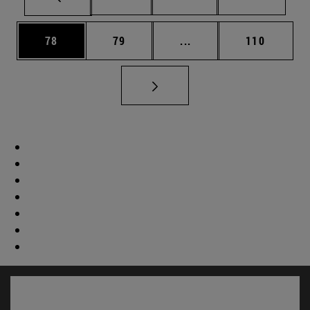
Página
Página
Páginas intermedias U
Página
78
79
...
110