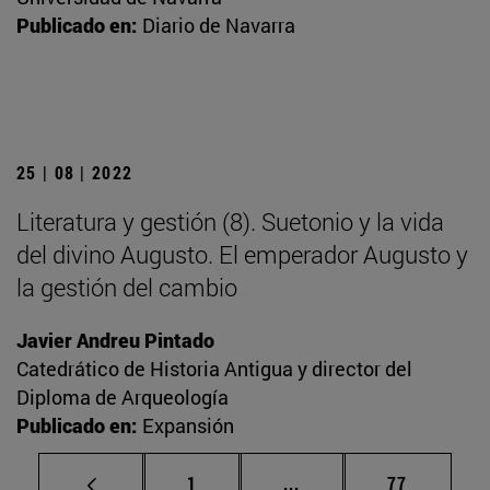
Publicado en:
Diario de Navarra
25 | 08 | 2022
Literatura y gestión (8). Suetonio y la vida
del divino Augusto. El emperador Augusto y
la gestión del cambio
Javier Andreu Pintado
Catedrático de Historia Antigua y director del
Diploma de Arqueología
Publicado en:
Expansión
Página
Páginas intermedias Us
Página
1
...
77