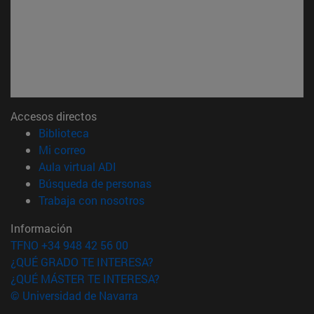
Accesos directos
(abre en nueva ventana)
Biblioteca
(abre en nueva ventana)
Mi correo
(abre en nueva ventana)
Aula virtual ADI
(abre en nueva ventana)
Búsqueda de personas
(abre en nueva ventana)
Trabaja con nosotros
Información
TFNO +34 948 42 56 00
¿QUÉ GRADO TE INTERESA?
¿QUÉ MÁSTER TE INTERESA?
© Universidad de Navarra