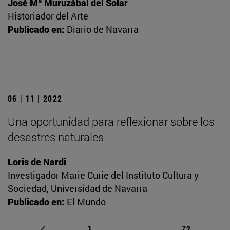
José Mª Muruzábal del Solar
Historiador del Arte
Publicado en:
Diario de Navarra
06 | 11 | 2022
Una oportunidad para reflexionar sobre los
desastres naturales
Loris de Nardi
Investigador Marie Curie del Instituto Cultura y
Sociedad, Universidad de Navarra
Publicado en:
El Mundo
Página
Páginas intermedias Us
Página
1
...
72