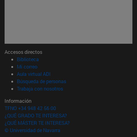
Accesos directos
(abre en nueva ventana)
Biblioteca
(abre en nueva ventana)
Mi correo
(abre en nueva ventana)
Aula virtual ADI
(abre en nueva ventana)
Búsqueda de personas
(abre en nueva ventana)
Trabaja con nosotros
Información
TFNO +34 948 42 56 00
¿QUÉ GRADO TE INTERESA?
¿QUÉ MÁSTER TE INTERESA?
© Universidad de Navarra