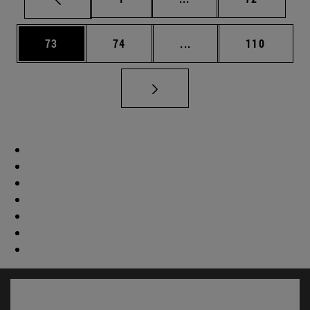
Página
Página
Páginas intermedias U
Página
73
74
...
110