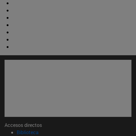
Accesos directos
(abre en nueva ventana)
Biblioteca