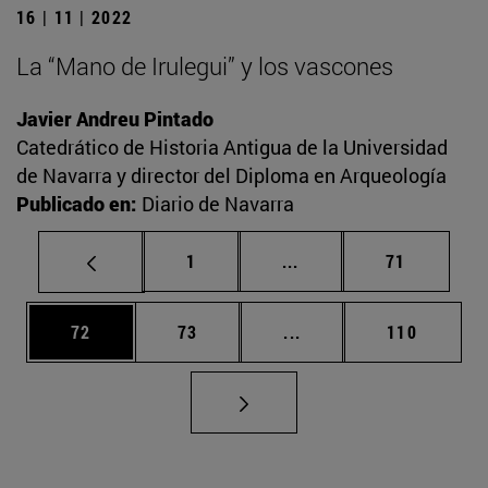
16 | 11 | 2022
La “Mano de Irulegui” y los vascones
Javier Andreu Pintado
Catedrático de Historia Antigua de la Universidad
de Navarra y director del Diploma en Arqueología
Publicado en:
Diario de Navarra
Página
Páginas intermedias Us
Página
1
...
71
Página
Página
Páginas intermedias U
Página
72
73
...
110