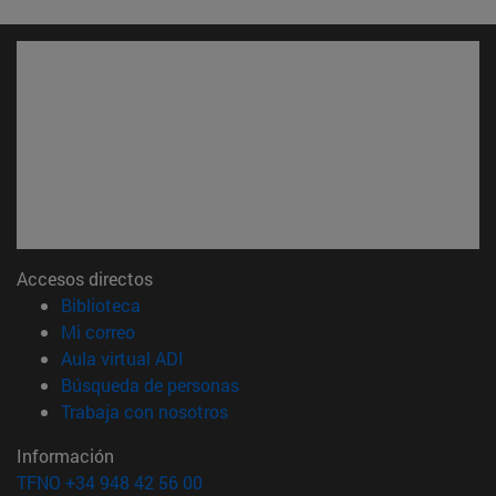
Accesos directos
(abre en nueva ventana)
Biblioteca
(abre en nueva ventana)
Mi correo
(abre en nueva ventana)
Aula virtual ADI
(abre en nueva ventana)
Búsqueda de personas
(abre en nueva ventana)
Trabaja con nosotros
Información
TFNO +34 948 42 56 00