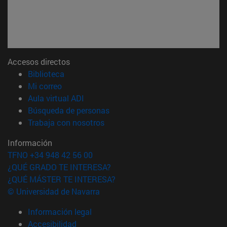
Accesos directos
(abre en nueva ventana)
Biblioteca
(abre en nueva ventana)
Mi correo
(abre en nueva ventana)
Aula virtual ADI
(abre en nueva ventana)
Búsqueda de personas
(abre en nueva ventana)
Trabaja con nosotros
Información
TFNO +34 948 42 56 00
¿QUÉ GRADO TE INTERESA?
¿QUÉ MÁSTER TE INTERESA?
© Universidad de Navarra
Información legal
Accesibilidad