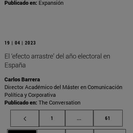
Publicado en:
Expansión
19 | 04 | 2023
El ‘efecto arrastre’ del año electoral en
España
Carlos Barrera
Director Académico del Máster en Comunicación
Política y Corporativa
Publicado en:
The Conversation
Página
Páginas intermedias Us
Página
1
...
61