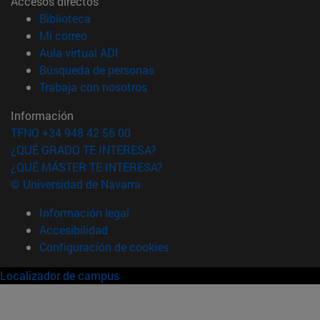
Accesos directos
(abre en nueva ventana)
Biblioteca
(abre en nueva ventana)
Mi correo
(abre en nueva ventana)
Aula virtual ADI
(abre en nueva ventana)
Búsqueda de personas
(abre en nueva ventana)
Trabaja con nosotros
Información
TFNO +34 948 42 56 00
¿QUÉ GRADO TE INTERESA?
¿QUÉ MÁSTER TE INTERESA?
© Universidad de Navarra
Información legal
Accesibilidad
Configuración de cookies
Localizador de campus