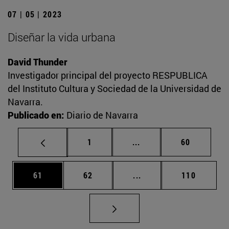
07 | 05 | 2023
Diseñar la vida urbana
David Thunder
Investigador principal del proyecto RESPUBLICA
del Instituto Cultura y Sociedad de la Universidad de
Navarra.
Publicado en:
Diario de Navarra
Página
Páginas intermedias Us
Página
1
...
60
Página
Página
Páginas intermedias U
Página
61
62
...
110