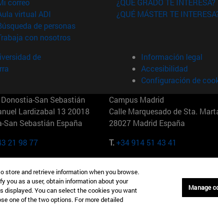
(abre en nueva ventana)
Mi correo
¿QUÉ GRADO TE INTERESA?
(abre en nueva ventana)
Aula virtual ADI
¿QUÉ MÁSTER TE INTERESA
(abre en nueva ventana)
Búsqueda de personas
(abre en nueva ventana)
Trabaja con nosotros
versidad de
Información legal
rra
Accesibilidad
Configuración de coo
Donostia-San Sebastián
Campus Madrid
anuel Lardizabal 13 20018
Calle Marquesado de Sta. Marta
a-San Sebastián España
28027 Madrid España
43 21 98 77
T.
+34 914 51 43 41
Nueva York (IESE)
Campus Munich (IESE)
to store and retrieve information when you browse.
7th St 10019-2201 Nueva York
Maria-Theresia-Straße 15 8167
fy you as a user, obtain information about your
Múnich Alemania
Manage c
is displayed. You can select the cookies you want
oose one of the two options. For more detailed
6 346 8850
T.
+49 89 24209790