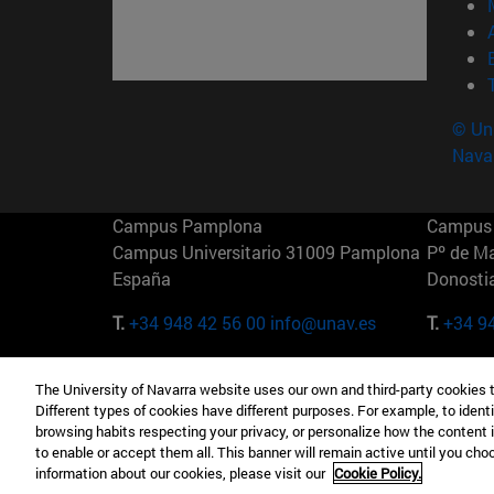
© Uni
Nava
Campus Pamplona
Campus 
Campus Universitario 31009 Pamplona
Pº de M
España
Donosti
T.
+34 948 42 56 00
info@unav.es
T.
+34 9
Campus Madrid (IESE)
Campus 
The University of Navarra website uses our own and third-party cookies 
Camino del Cerro Águila 3 28023
165 W 5
Different types of cookies have different purposes. For example, to identi
Madrid España
EE.UU
browsing habits respecting your privacy, or personalize how the content 
to enable or accept them all. This banner will remain active until you ch
T.
+34 912 11 30 00
T.
+1 64
information about our cookies, please visit our
Cookie Policy.