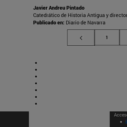
Javier Andreu Pintado
Catedrático de Historia Antigua y direct
Publicado en:
Diario de Navarra
Página
1
Acces