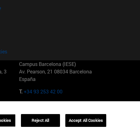
?
kies
Campus Barcelona (IESE)
, 3
Av. Pearson, 21 08034 Barcelona
España
T.
+34 93 253 42 00
Campus Sao Paulo (IESE)
5
Rua Martiniano de Carvalho, 573
01321001 Bela Vista Brasil
ookies
Reject All
Accept All Cookies
T.
+55 11 3177-8300