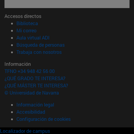
Accesos directos
(abre en nueva ventana)
Biblioteca
(abre en nueva ventana)
Mi correo
(abre en nueva ventana)
Aula virtual ADI
(abre en nueva ventana)
Búsqueda de personas
(abre en nueva ventana)
Trabaja con nosotros
Información
TFNO +34 948 42 56 00
¿QUÉ GRADO TE INTERESA?
¿QUÉ MÁSTER TE INTERESA?
© Universidad de Navarra
Información legal
Accesibilidad
Configuración de cookies
Localizador de campus