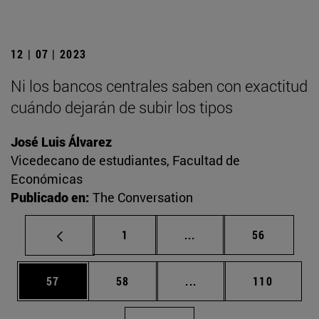
12 | 07 | 2023
Ni los bancos centrales saben con exactitud
cuándo dejarán de subir los tipos
José Luis Álvarez
Vicedecano de estudiantes, Facultad de
Económicas
Publicado en:
The Conversation
Página
Páginas intermedias Us
Página
1
...
56
Página
Página
Páginas intermedias U
Página
57
58
...
110