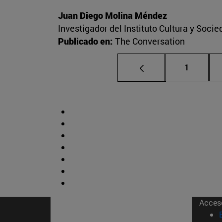
Juan Diego Molina Méndez
Investigador del Instituto Cultura y Soci
Publicado en:
The Conversation
Página
1
Acces