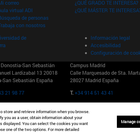
(abre en nueva ventana)
Mi correo
¿QUÉ GRADO TE INTERESA?
(abre en nueva ventana)
Aula virtual ADI
¿QUÉ MÁSTER TE INTERESA
(abre en nueva ventana)
Búsqueda de personas
(abre en nueva ventana)
Trabaja con nosotros
versidad de
Información legal
rra
Accesibilidad
Configuración de coo
Donostia-San Sebastián
Campus Madrid
anuel Lardizabal 13 20018
Calle Marquesado de Sta. Marta
a-San Sebastián España
28027 Madrid España
43 21 98 77
T.
+34 914 51 43 41
Nueva York (IESE)
Campus Munich (IESE)
to store and retrieve information when you browse.
7th St 10019-2201 Nueva York
Maria-Theresia-Straße 15 8167
fy you as a user, obtain information about your
Múnich Alemania
Manage c
is displayed. You can select the cookies you want
oose one of the two options. For more detailed
6 346 8850
T.
+49 89 24209790