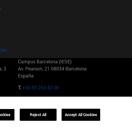
?
kies
Campus Barcelona (IESE)
, 3
Av. Pearson, 21 08034 Barcelona
España
T.
+34 93 253 42 00
Campus Sao Paulo (IESE)
5
Rua Martiniano de Carvalho, 573
01321001 Bela Vista Brasil
ookies
Reject All
Accept All Cookies
T.
+55 11 3177-8300